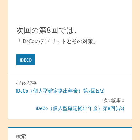
次回の第8回では、
「iDeCoのデメリットとその対策」
IDECO
投
前の記事
iDeCo（個人型確定拠出年金）第7回(1/2)
稿
次の記事
ナ
iDeCo（個人型確定拠出年金）第8回(1/2)
ビ
ゲ
検索