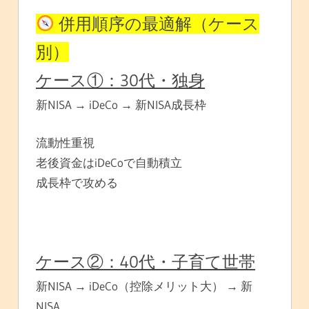
併用順序の最適解（ケース
別）
ケース①：30代・独身
新NISA → iDeCo → 新NISA成長枠
流動性重視
老後資金はiDeCoで自動積立
成長枠で攻める
ケース②：40代・子育て世帯
新NISA → iDeCo（控除メリット大） → 新
NISA