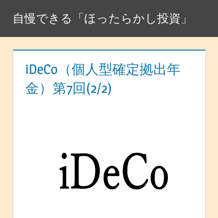
コ
自慢できる「ほったらかし投資」
ン
テ
ン
ツ
iDeCo（個人型確定拠出年
へ
金）第7回(2/2)
ス
キ
ッ
プ