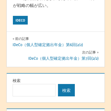
が戦略の幅が広い。
IDECO
投
前の記事
iDeCo（個人型確定拠出年金）第6回(2/2)
稿
次の記事
ナ
iDeCo（個人型確定拠出年金）第7回(2/2)
ビ
ゲ
検索
ー
検索
シ
ョ