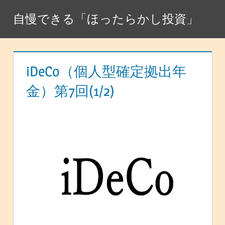
コ
自慢できる「ほったらかし投資」
ン
テ
ン
ツ
iDeCo（個人型確定拠出年
へ
金）第7回(1/2)
ス
キ
ッ
プ