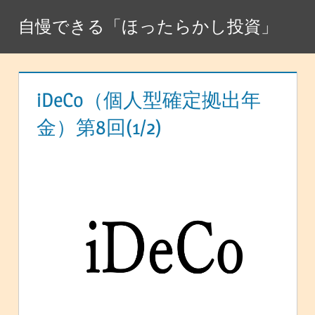
コ
自慢できる「ほったらかし投資」
ン
テ
ン
ツ
iDeCo（個人型確定拠出年
へ
金）第8回(1/2)
ス
キ
ッ
プ