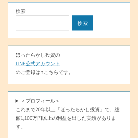
ゲ
検索
ー
検索
シ
ョ
ン
ほったらかし投資の
LINE公式アカウント
のご登録は↑こちらです。
＜プロフィール＞
これまで20年以上「ほったらかし投資」で、総
額1,100万円以上の利益を出した実績がありま
す。