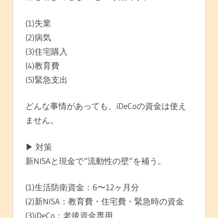
(1)失業
(2)病気
(3)住宅購入
(4)教育費
(5)緊急支出
どんな事情があっても、iDeCoの資金は使え
ません。
▶ 対策
新NISAと現金で“流動性の壁”を補う。
(1)生活防衛資金：6〜12ヶ月分
(2)新NISA：教育費・住宅費・緊急時の資金
(3)iDeCo：老後資金専用