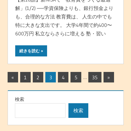
解」(1/2) ──学資保険よりも、銀行預金より
も、合理的な方法 教育費は、 人生の中でも
特に大きな支出です。 大学4年間で約400〜
600万円 私立ならさらに増える 塾・習い
続きを読む
投
前
次
«
1
2
3
4
5
…
35
»
の
の
稿
記
記
の
検索
事
事
ペ
検索
ー