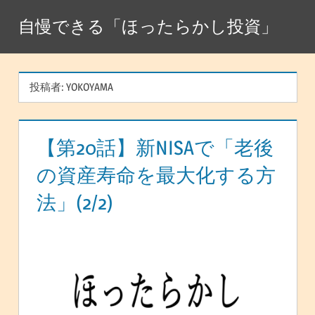
コ
自慢できる「ほったらかし投資」
ン
テ
ン
投稿者:
YOKOYAMA
ツ
へ
ス
【第20話】新NISAで「老後
キ
の資産寿命を最大化する方
ッ
プ
法」(2/2)