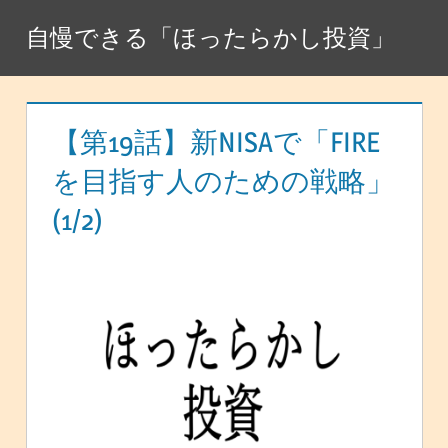
コ
自慢できる「ほったらかし投資」
ン
テ
ン
ツ
【第19話】新NISAで「FIRE
へ
を目指す人のための戦略」
ス
(1/2)
キ
ッ
プ