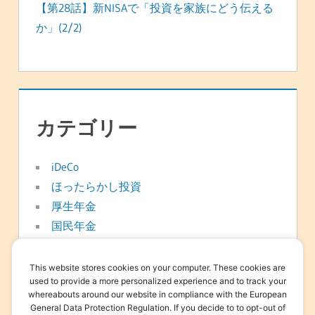
【第28話】新NISAで「投資を家族にどう伝える
か」(2/2)
カテゴリー
iDeCo
ほったらかし投資
厚生年金
国民年金
年金
新NISA
This website stores cookies on your computer. These cookies are
used to provide a more personalized experience and to track your
日常
whereabouts around our website in compliance with the European
資産形成
General Data Protection Regulation. If you decide to to opt-out of