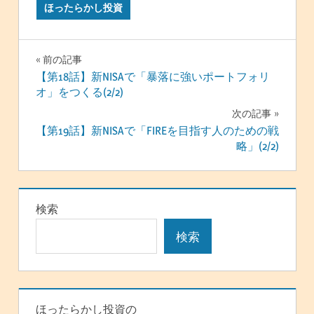
ほったらかし投資
投
前の記事
【第18話】新NISAで「暴落に強いポートフォリ
稿
オ」をつくる(2/2)
ナ
次の記事
【第19話】新NISAで「FIREを目指す人のための戦
ビ
略」(2/2)
ゲ
ー
検索
シ
検索
ョ
ン
ほったらかし投資の