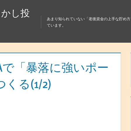
らかし投
あまり知られていない「老後資金の上手な貯め方
ています。
SAで「暴落に強いポー
る(1/2)