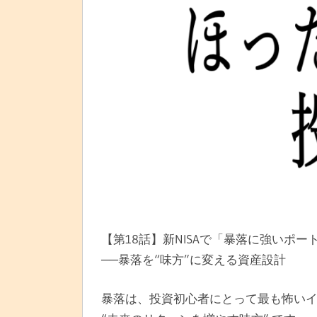
【第18話】新NISAで「暴落に強いポート
──暴落を“味方”に変える資産設計
暴落は、投資初心者にとって最も怖いイ