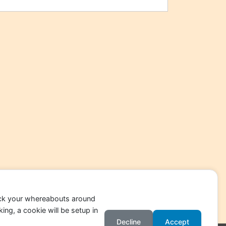
ack your whereabouts around
ing, a cookie will be setup in
Decline
Accept