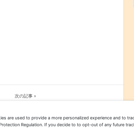
次の記事
を設計
【第18話】新NISAで「暴落に強いポートフォ
リオ」をつくる(2/2)
ies are used to provide a more personalized experience and to tr
tection Regulation. If you decide to to opt-out of any future track