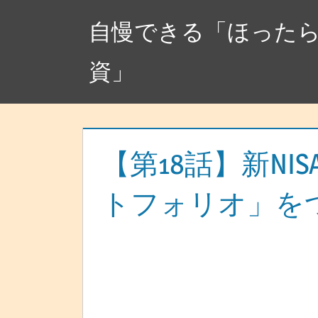
コ
自慢できる「ほった
ン
テ
資」
ン
ツ
へ
ス
キ
【第18話】新NI
ッ
トフォリオ」をつく
プ