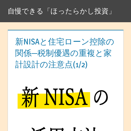
コ
自慢できる「ほったらかし投資」
ン
テ
ン
ツ
新NISAと住宅ローン控除の
へ
関係─税制優遇の重複と家
ス
計設計の注意点(1/2)
キ
ッ
プ