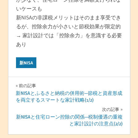
いケースも
新NISAの非課税メリットはそのまま享受でき
るが、控除余力が小さいと節税効果が限定的
→ 家計設計では「控除余力」を意識する必要
あり
新NISA
投
前の記事
新NISAとふるさと納税の併用術─節税と資産形成
稿
を両立するスマートな家計戦略(1/2)
ナ
次の記事
新NISAと住宅ローン控除の関係─税制優遇の重複
ビ
と家計設計の注意点(2/2)
ゲ