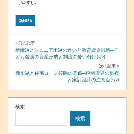
しやすい
新NISA
投
前の記事
新NISAとジュニアNISAの違いと教育資金戦略─子
稿
ども名義の資産形成と制度の使い分け(2/2)
ナ
次の記事
新NISAと住宅ローン控除の関係─税制優遇の重複
ビ
と家計設計の注意点(1/2)
ゲ
ー
検索
シ
検索
ョ