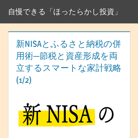
コ
自慢できる「ほったらかし投資」
ン
テ
ン
ツ
新NISAとふるさと納税の併
へ
用術─節税と資産形成を両
ス
立するスマートな家計戦略
キ
ッ
(1/2)
プ