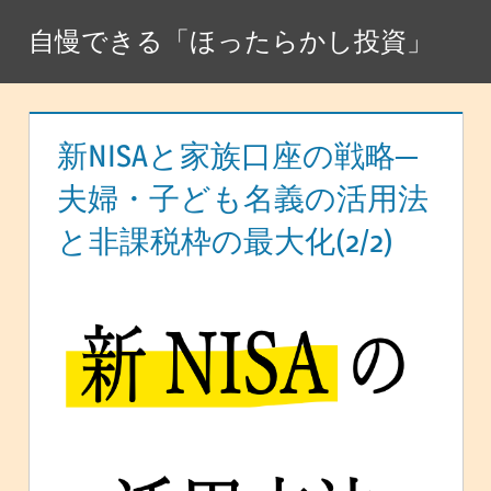
コ
自慢できる「ほったらかし投資」
ン
テ
ン
ツ
新NISAと家族口座の戦略─
へ
夫婦・子ども名義の活用法
ス
と非課税枠の最大化(2/2)
キ
ッ
プ