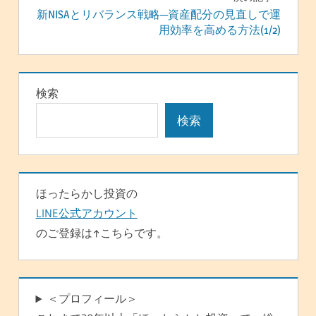
ナ
新NISAとリバランス戦略─資産配分の見直しで運
ビ
用効率を高める方法(1/2)
ゲ
ー
検索
シ
検索
ョ
ン
ほったらかし投資の
LINE公式アカウント
のご登録は↑こちらです。
＜プロフィール＞