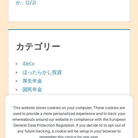
か」(2/2)
カテゴリー
iDeCo
ほったらかし投資
厚生年金
国民年金
年金
新NISA
This website stores cookies on your computer. These cookies are
used to provide a more personalized experience and to track your
日常
whereabouts around our website in compliance with the European
資産形成
General Data Protection Regulation. If you decide to to opt-out of
any future tracking, a cookie will be setup in your browser to
退職金
remember this choice for one year.