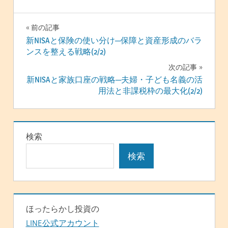
投
前の記事
新NISAと保険の使い分け─保障と資産形成のバラ
稿
ンスを整える戦略(2/2)
ナ
次の記事
新NISAと家族口座の戦略─夫婦・子ども名義の活
ビ
用法と非課税枠の最大化(2/2)
ゲ
ー
検索
シ
検索
ョ
ン
ほったらかし投資の
LINE公式アカウント