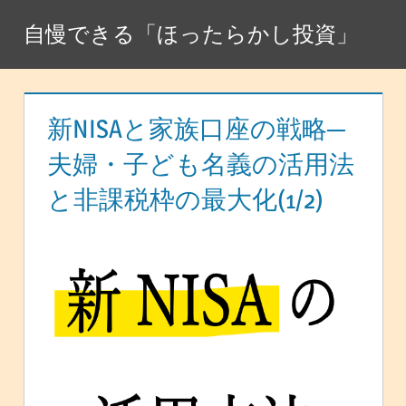
コ
自慢できる「ほったらかし投資」
ン
テ
ン
ツ
新NISAと家族口座の戦略─
へ
夫婦・子ども名義の活用法
ス
と非課税枠の最大化(1/2)
キ
ッ
プ