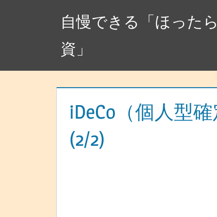
コ
自慢できる「ほった
ン
テ
資」
ン
ツ
へ
ス
キ
iDeCo（個人型
ッ
(2/2)
プ