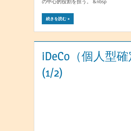
の中心的役割を担う。 &nbsp
続きを読む
iDeCo（個人型
(1/2)