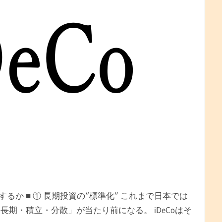
化するか ■ ① 長期投資の“標準化” これまで日本では
期・積立・分散」が当たり前になる。 iDeCoはそ