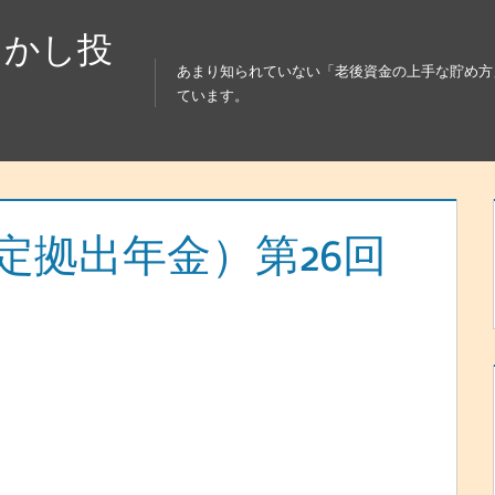
らかし投
あまり知られていない「老後資金の上手な貯め方
ています。
確定拠出年金）第26回