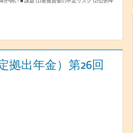
保障が弱い ■ 課題 (1)老後資金の不足リスク (2)公的年
確定拠出年金）第26回