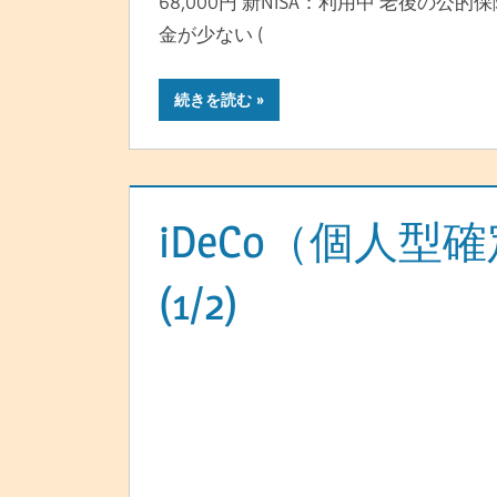
68,000円 新NISA：利用中 老後の公的
金が少ない (
続きを読む
iDeCo（個人型
(1/2)