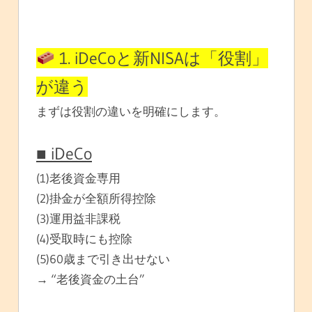
1. iDeCoと新NISAは「役割」
が違う
まずは役割の違いを明確にします。
■ iDeCo
(1)老後資金専用
(2)掛金が全額所得控除
(3)運用益非課税
(4)受取時にも控除
(5)60歳まで引き出せない
→ “老後資金の土台”