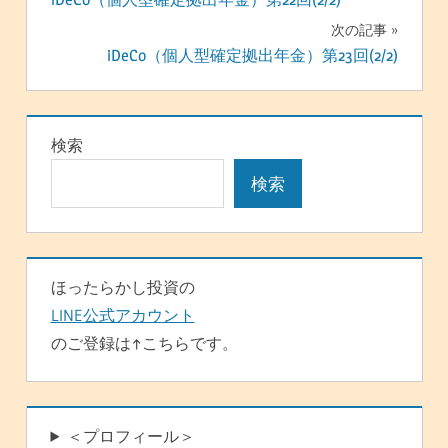
稿
次の記事
ナ
iDeCo（個人型確定拠出年金）第23回(2/2)
ビ
ゲ
検索
ー
検索
シ
ョ
ン
ほったらかし投資の
LINE公式アカウント
のご登録は↑こちらです。
＜プロフィール＞