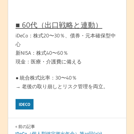
■ 60代（出口戦略と連動）
iDeCo：株式20〜30％、債券・元本確保型中
心
新NISA：株式40〜60％
現金：医療・介護費に備える
● 統合株式比率：30〜40％
→ 老後の取り崩しとリスク管理を両立。
IDECO
投
前の記事
iDeCo（個人型確定拠出年金）第22回(2/2)