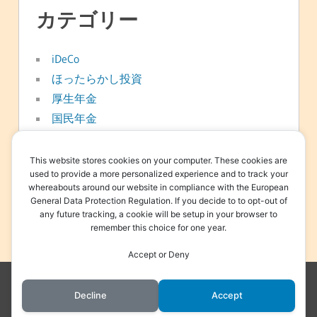
カテゴリー
iDeCo
ほったらかし投資
厚生年金
国民年金
年金
新NISA
This website stores cookies on your computer. These cookies are
used to provide a more personalized experience and to track your
日常
whereabouts around our website in compliance with the European
資産形成
General Data Protection Regulation. If you decide to to opt-out of
any future tracking, a cookie will be setup in your browser to
退職金
remember this choice for one year.
Accept or Deny
WordPress Theme: Treville by ThemeZee.
Decline
Accept