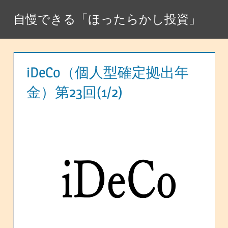
コ
自慢できる「ほったらかし投資」
ン
テ
ン
ツ
iDeCo（個人型確定拠出年
へ
金）第23回(1/2)
ス
キ
ッ
プ