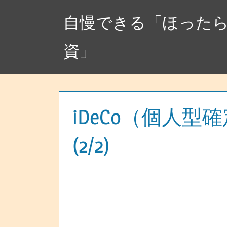
コ
自慢できる「ほった
ン
テ
資」
ン
ツ
へ
ス
キ
iDeCo（個人型
ッ
(2/2)
プ