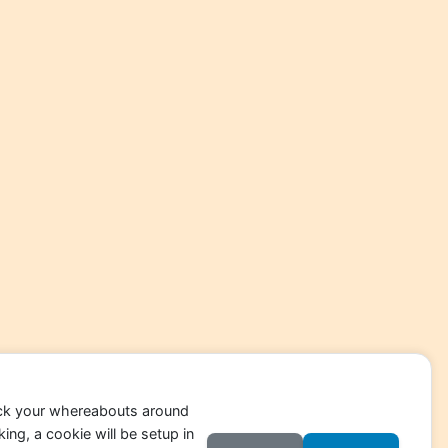
ack your whereabouts around
ing, a cookie will be setup in