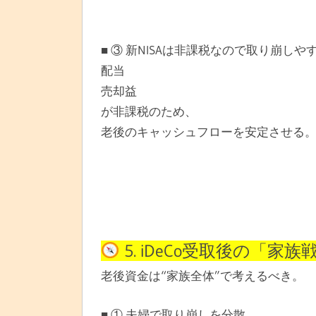
■ ③ 新NISAは非課税なので取り崩しや
配当
売却益
が非課税のため、
老後のキャッシュフローを安定させる
5. iDeCo受取後の「家族
老後資金は“家族全体”で考えるべき。
■ ① 夫婦で取り崩しを分散