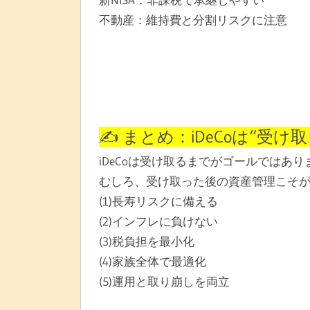
不動産：維持費と分割リスクに注意
✍️ まとめ：iDeCoは“受
iDeCoは受け取るまでがゴールではあり
むしろ、受け取った後の資産管理こそ
(1)長寿リスクに備える
(2)インフレに負けない
(3)税負担を最小化
(4)家族全体で最適化
(5)運用と取り崩しを両立