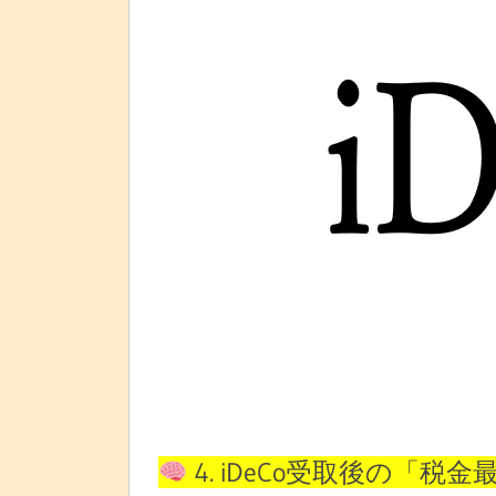
4. iDeCo受取後の「税