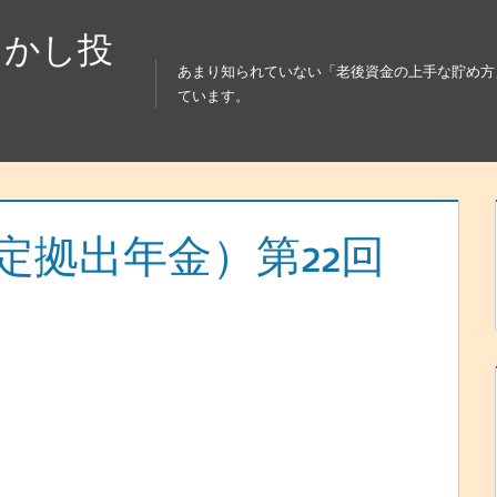
らかし投
あまり知られていない「老後資金の上手な貯め方
ています。
確定拠出年金）第22回