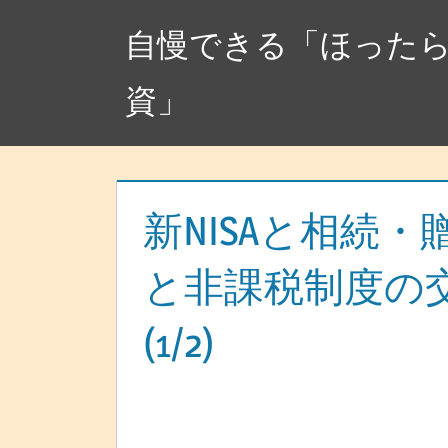
コ
自慢できる「ほった
ン
テ
資」
ン
ツ
へ
ス
キ
新NISAと相続
ッ
と非課税制度の
プ
(1/2)