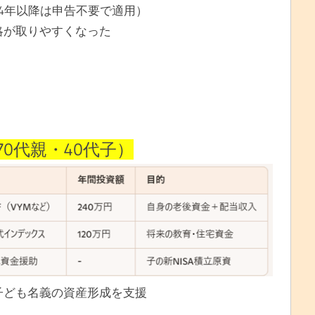
24年以降は申告不要で適用）
略が取りやすくなった
0代親・40代子）
子ども名義の資産形成を支援