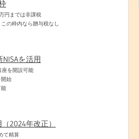
税枠
0万円までは非課税
も、この枠内なら贈与税なし
NISAを活用
A口座を開設可能
を開始
可能
（2024年改正）
とめて精算