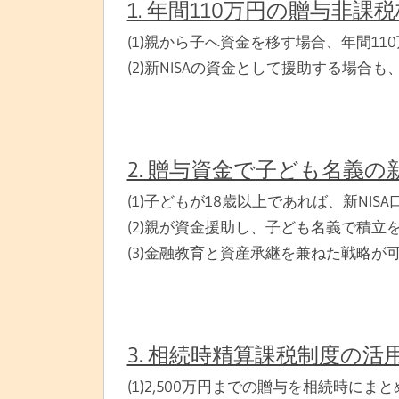
1. 年間110万円の贈与非課
(1)親から子へ資金を移す場合、年間11
(2)新NISAの資金として援助する場合
2. 贈与資金で子ども名義の新
(1)子どもが18歳以上であれば、新NIS
(2)親が資金援助し、子ども名義で積立
(3)金融教育と資産承継を兼ねた戦略が
3. 相続時精算課税制度の活用
(1)2,500万円までの贈与を相続時にま