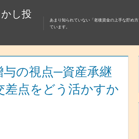
らかし投
あまり知られていない「老後資金の上手な貯め方
ています。
・贈与の視点─資産承継
交差点をどう活かすか