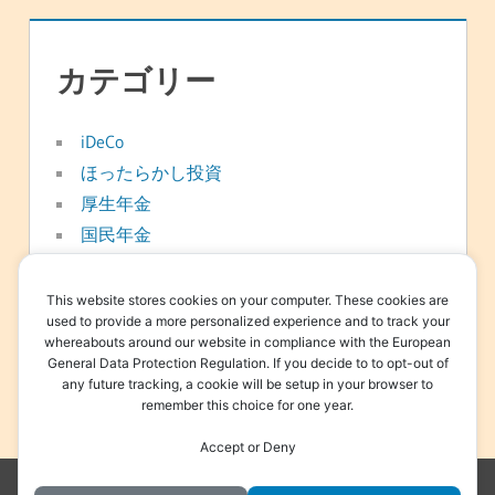
カテゴリー
iDeCo
ほったらかし投資
厚生年金
国民年金
年金
新NISA
This website stores cookies on your computer. These cookies are
used to provide a more personalized experience and to track your
日常
whereabouts around our website in compliance with the European
資産形成
General Data Protection Regulation. If you decide to to opt-out of
any future tracking, a cookie will be setup in your browser to
退職金
remember this choice for one year.
Accept or Deny