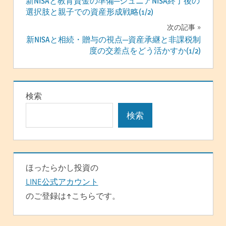
新NISAと教育資金の準備─ジュニアNISA終了後の
稿
選択肢と親子での資産形成戦略(1/2)
ナ
次の記事
新NISAと相続・贈与の視点─資産承継と非課税制
ビ
度の交差点をどう活かすか(1/2)
ゲ
ー
検索
シ
検索
ョ
ン
ほったらかし投資の
LINE公式アカウント
のご登録は↑こちらです。