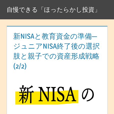
コ
自慢できる「ほったらかし投資」
ン
テ
ン
ツ
新NISAと教育資金の準備─
へ
ジュニアNISA終了後の選択
ス
肢と親子での資産形成戦略
キ
ッ
(2/2)
プ