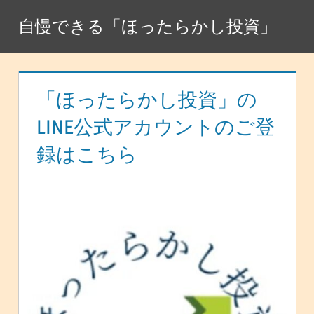
コ
自慢できる「ほったらかし投資」
ン
テ
ン
ツ
「ほったらかし投資」の
へ
LINE公式アカウントのご登
ス
録はこちら
キ
ッ
プ