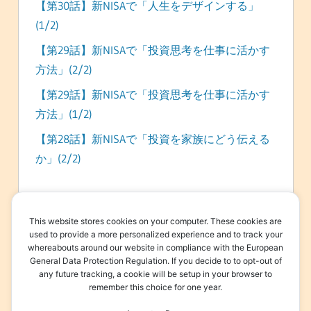
【第30話】新NISAで「人生をデザインする」
(1/2)
【第29話】新NISAで「投資思考を仕事に活かす
方法」(2/2)
【第29話】新NISAで「投資思考を仕事に活かす
方法」(1/2)
【第28話】新NISAで「投資を家族にどう伝える
か」(2/2)
This website stores cookies on your computer. These cookies are
used to provide a more personalized experience and to track your
whereabouts around our website in compliance with the European
カテゴリー
General Data Protection Regulation. If you decide to to opt-out of
any future tracking, a cookie will be setup in your browser to
remember this choice for one year.
iDeCo