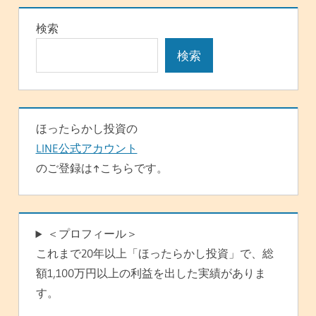
ゲ
検索
ー
検索
シ
ョ
ン
ほったらかし投資の
LINE公式アカウント
のご登録は↑こちらです。
＜プロフィール＞
これまで20年以上「ほったらかし投資」で、総
額1,100万円以上の利益を出した実績がありま
す。