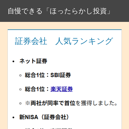
コ
自慢できる「ほったらかし投資」
ン
テ
ン
ツ
証券会社 人気ランキング
へ
ス
キ
ッ
プ