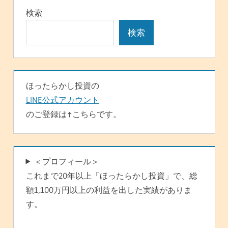
シ
検索
ョ
検索
ン
ほったらかし投資の
LINE公式アカウント
のご登録は↑こちらです。
＜プロフィール＞
これまで20年以上「ほったらかし投資」で、総
額1,100万円以上の利益を出した実績がありま
す。