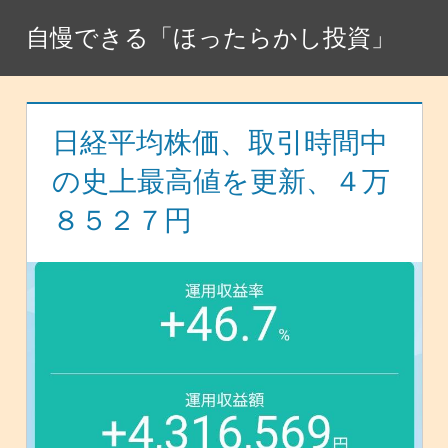
コ
自慢できる「ほったらかし投資」
ン
テ
ン
ツ
日経平均株価、取引時間中
へ
の史上最高値を更新、４万
ス
８５２７円
キ
ッ
プ