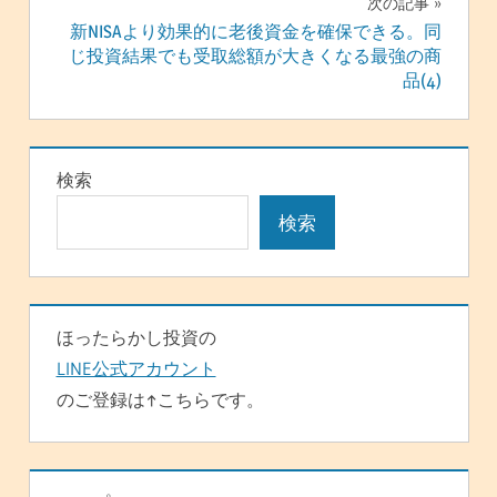
次の記事
ビ
新NISAより効果的に老後資金を確保できる。同
じ投資結果でも受取総額が大きくなる最強の商
ゲ
品(4)
ー
シ
検索
ョ
検索
ン
ほったらかし投資の
LINE公式アカウント
のご登録は↑こちらです。