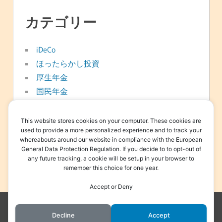
カテゴリー
iDeCo
ほったらかし投資
厚生年金
国民年金
年金
新NISA
This website stores cookies on your computer. These cookies are
used to provide a more personalized experience and to track your
日常
whereabouts around our website in compliance with the European
資産形成
General Data Protection Regulation. If you decide to to opt-out of
any future tracking, a cookie will be setup in your browser to
退職金
remember this choice for one year.
Accept or Deny
WordPress Theme: Treville by ThemeZee.
Decline
Accept