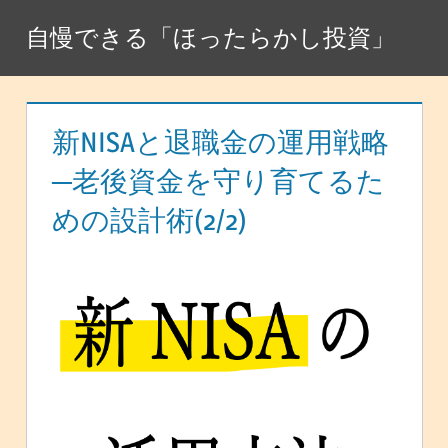
コ
自慢できる「ほったらかし投資」
ン
テ
ン
ツ
新NISAと退職金の運用戦略
へ
─老後資金を守り育てるた
ス
めの設計術(2/2)
キ
ッ
プ