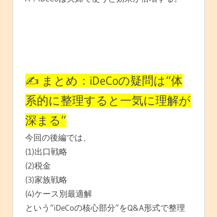
✍️ まとめ：iDeCoの疑問は“体
系的に整理すると一気に理解が
深まる”
今回の後編では、
(1)出口戦略
(2)税金
(3)家族戦略
(4)ケース別最適解
という“iDeCoの核心部分”をQ&A形式で整理