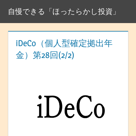
コ
自慢できる「ほったらかし投資」
ン
テ
ン
ツ
iDeCo（個人型確定拠出年
へ
金）第28回(2/2)
ス
キ
ッ
プ