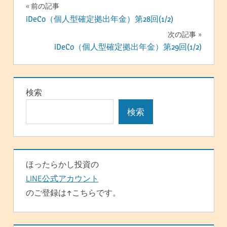
投
前の記事
iDeCo（個人型確定拠出年金）第28回(1/2)
稿
次の記事
ナ
iDeCo（個人型確定拠出年金）第29回(1/2)
ビ
ゲ
検索
ー
検索
シ
ョ
ン
ほったらかし投資の
LINE公式アカウント
のご登録は↑こちらです。