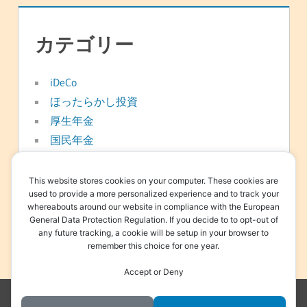
カテゴリー
iDeCo
ほったらかし投資
厚生年金
国民年金
年金
新NISA
This website stores cookies on your computer. These cookies are
used to provide a more personalized experience and to track your
日常
whereabouts around our website in compliance with the European
資産形成
General Data Protection Regulation. If you decide to to opt-out of
any future tracking, a cookie will be setup in your browser to
退職金
remember this choice for one year.
Accept or Deny