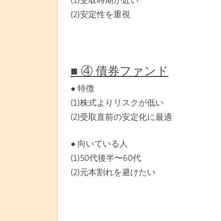
(2)安定性を重視
■ ④ 債券ファンド
● 特徴
(1)株式よりリスクが低い
(2)受取直前の安定化に最適
● 向いている人
(1)50代後半〜60代
(2)元本割れを避けたい