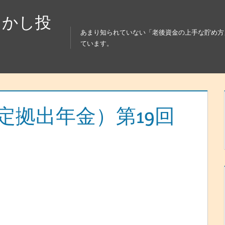
らかし投
あまり知られていない「老後資金の上手な貯め方
ています。
確定拠出年金）第19回