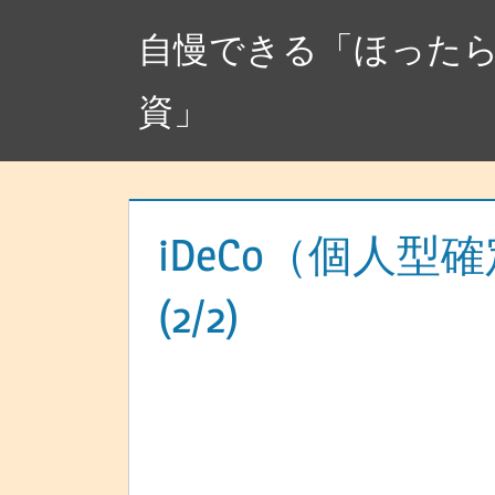
コ
自慢できる「ほった
ン
テ
資」
ン
ツ
へ
ス
キ
iDeCo（個人型
ッ
(2/2)
プ