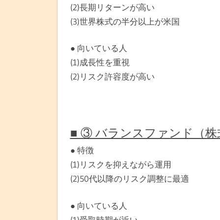
(2)長期リターンが高い
(3)世界株式の半分以上が米国
● 向いている人
(1)成長性を重視
(2)リスク許容度が高い
■ ③ バランスファンド（
● 特徴
(1)リスクを抑えながら運用
(2)50代以降のリスク調整に最適
● 向いている人
(1)受取時期が近い