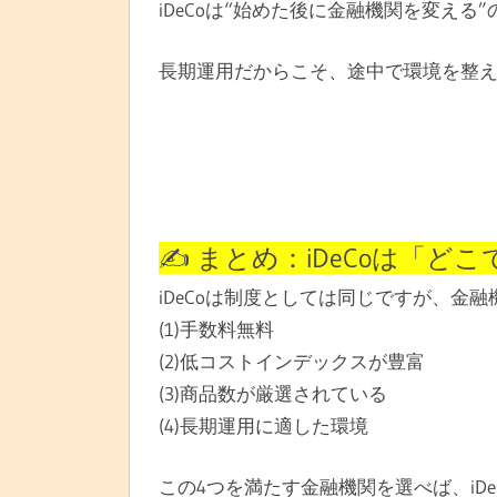
iDeCoは“始めた後に金融機関を変える
長期運用だからこそ、途中で環境を整
✍️ まとめ：iDeCoは「
iDeCoは制度としては同じですが、金
(1)手数料無料
(2)低コストインデックスが豊富
(3)商品数が厳選されている
(4)長期運用に適した環境
この4つを満たす金融機関を選べば、iD