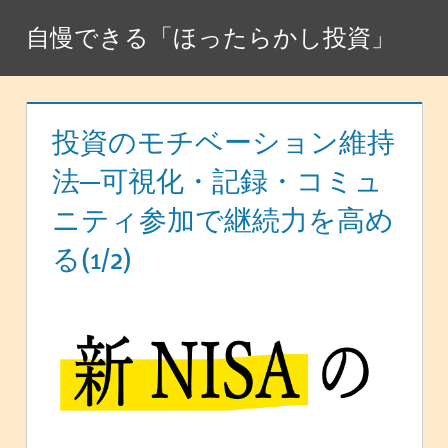
コ
自慢できる「ほったらかし投資」
ン
テ
ン
ツ
投資のモチベーション維持
へ
法─可視化・記録・コミュ
ス
ニティ参加で継続力を高め
キ
ッ
る(1/2)
プ