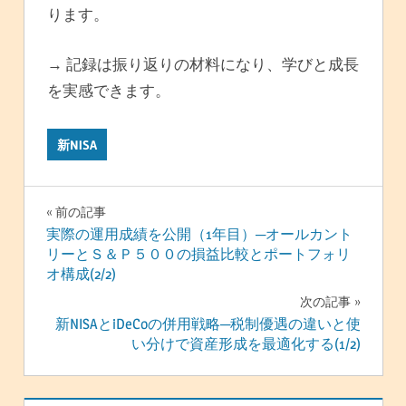
ります。
→ 記録は振り返りの材料になり、学びと成長
を実感できます。
新NISA
投
前の記事
実際の運用成績を公開（1年目）─オールカント
稿
リーとＳ＆Ｐ５００の損益比較とポートフォリ
オ構成(2/2)
ナ
次の記事
ビ
新NISAとiDeCoの併用戦略─税制優遇の違いと使
い分けで資産形成を最適化する(1/2)
ゲ
ー