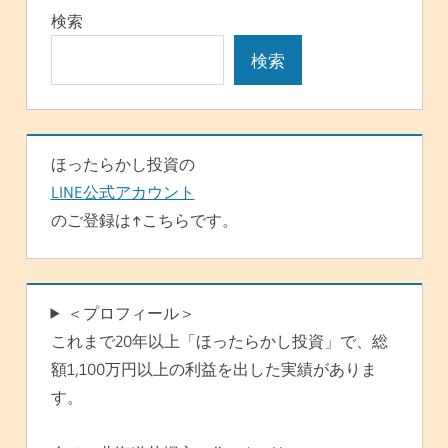
シ
検索
ョ
検索
ン
ほったらかし投資の
LINE公式アカウント
のご登録は↑こちらです。
＜プロフィール＞
これまで20年以上「ほったらかし投資」で、総
額1,100万円以上の利益を出した実績がありま
す。