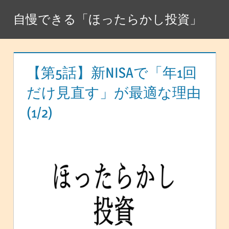
コ
自慢できる「ほったらかし投資」
ン
テ
ン
ツ
【第5話】新NISAで「年1回
へ
だけ見直す」が最適な理由
ス
(1/2)
キ
ッ
プ