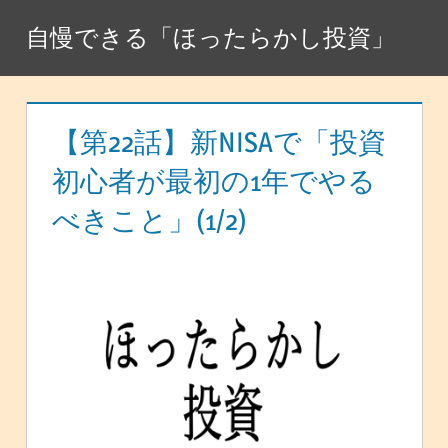
コ
自慢できる「ほったらかし投資」
ン
テ
ン
ツ
【第22話】新NISAで「投資
へ
初心者が最初の1年でやる
ス
べきこと」(1/2)
キ
ッ
プ