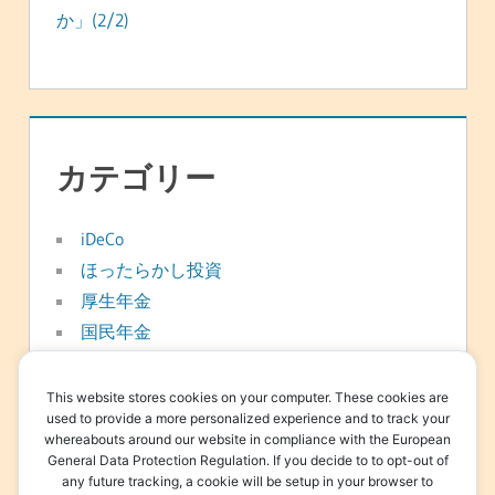
か」(2/2)
カテゴリー
iDeCo
ほったらかし投資
厚生年金
国民年金
年金
新NISA
This website stores cookies on your computer. These cookies are
used to provide a more personalized experience and to track your
日常
whereabouts around our website in compliance with the European
資産形成
General Data Protection Regulation. If you decide to to opt-out of
any future tracking, a cookie will be setup in your browser to
退職金