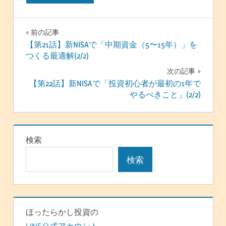
投
前の記事
【第21話】新NISAで「中期資金（5〜15年）」を
稿
つくる最適解(2/2)
ナ
次の記事
【第22話】新NISAで「投資初心者が最初の1年で
ビ
やるべきこと」(2/2)
ゲ
ー
検索
シ
検索
ョ
ン
ほったらかし投資の
LINE公式アカウント