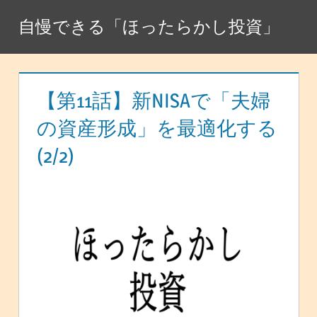
コ
自慢できる「ほったらかし投資」
ン
テ
ン
ツ
【第11話】新NISAで「夫婦
へ
の資産形成」を最適化する
ス
(2/2)
キ
ッ
プ