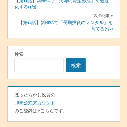
【第11話】新NISAで「夫婦の資産形成」を最適
稿
化する(1/2)
ナ
次の記事
【第12話】新NISAで「長期投資のメンタル」を
ビ
育てる(1/2)
ゲ
ー
検索
シ
検索
ョ
ン
ほったらかし投資の
LINE公式アカウント
のご登録は↑こちらです。