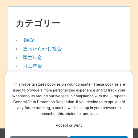
カテゴリー
iDeCo
ほったらかし投資
厚生年金
国民年金
年金
新NISA
This website stores cookies on your computer. These cookies are
used to provide a more personalized experience and to track your
日常
whereabouts around our website in compliance with the European
資産形成
General Data Protection Regulation. If you decide to to opt-out of
any future tracking, a cookie will be setup in your browser to
退職金
remember this choice for one year.
Accept or Deny